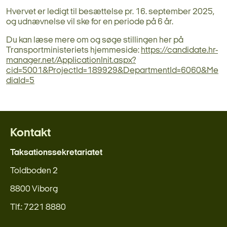
Hvervet er ledigt til besættelse pr. 16. september 2025,
og udnævnelse vil ske for en periode på 6 år.
Du kan læse mere om og søge stillingen her på
Transportministeriets hjemmeside:
https://candidate.hr-
manager.net/ApplicationInit.aspx?
cid=5001&ProjectId=189929&DepartmentId=6060&Me
diaId=5
Kontakt
Taksationssekretariatet
Toldboden 2
8800 Viborg
Tlf.: 7221 8880