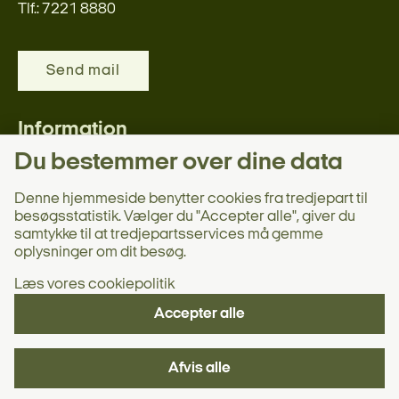
Tlf.: 7221 8880
Send mail
Information
Du bestemmer over dine data
Persondata
Digital post
Denne hjemmeside benytter cookies fra tredjepart til
besøgsstatistik. Vælger du "Accepter alle", giver du
Nyttige links
samtykke til at tredjepartsservices må gemme
Webtilgængelighedserklæring
oplysninger om dit besøg.
Læs vores cookiepolitik
Accepter alle
Afvis alle