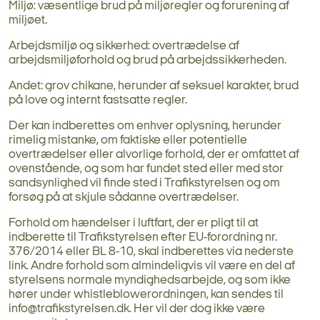
Miljø: væsentlige brud på miljøregler og forurening af
miljøet.
Arbejdsmiljø og sikkerhed: overtrædelse af
arbejdsmiljøforhold og brud på arbejdssikkerheden.
Andet: grov chikane, herunder af seksuel karakter, brud
på love og internt fastsatte regler.
Der kan indberettes om enhver oplysning, herunder
rimelig mistanke, om faktiske eller potentielle
overtrædelser eller alvorlige forhold, der er omfattet af
ovenstående, og som har fundet sted eller med stor
sandsynlighed vil finde sted i Trafikstyrelsen og om
forsøg på at skjule sådanne overtrædelser.
Forhold om hændelser i luftfart, der er pligt til at
indberette til Trafikstyrelsen efter EU-forordning nr.
376/2014 eller BL 8-10, skal indberettes via nederste
link. Andre forhold som almindeligvis vil være en del af
styrelsens normale myndighedsarbejde, og som ikke
hører under whistleblowerordningen, kan sendes til
info@trafikstyrelsen.dk. Her vil der dog ikke være