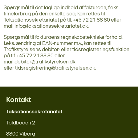
Spørgsmål til det faglige indhold af fakturaen, f.eks.
timeforbrug på den enkelte sag, kan rettes til
Taksationssekretariatet på tlf. +45 72 21 88 80 eller
mail
info@taksationssekretariatet.dk
.
Spørgsmål til fakturaens regnskabstekniske forhold,
f.eks. ændring af EAN-nummer m.v., kan rettes til
Trafikstyrelsens debitor- eller tidsregistreringsfunktion
på tlf. +45 72 21 88 80 eller
mail
debitor@trafikstyrelsen.dk
eller
tidsregistrering@trafikstyrelsen.dk
.
Kontakt
Taksationssekretariatet
Toldboden 2
8800 Viborg