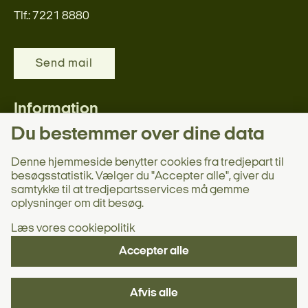
Tlf.: 7221 8880
Send mail
Information
Du bestemmer over dine data
Persondata
Digital post
Denne hjemmeside benytter cookies fra tredjepart til
besøgsstatistik. Vælger du "Accepter alle", giver du
Nyttige links
samtykke til at tredjepartsservices må gemme
Webtilgængelighedserklæring
oplysninger om dit besøg.
Læs vores cookiepolitik
Accepter alle
Afvis alle