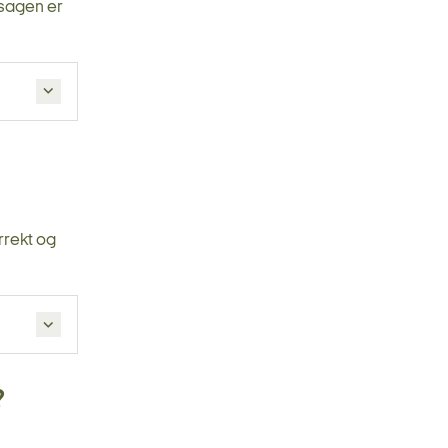
 sagen er
rrekt og
?