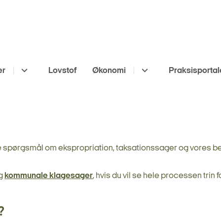
er
Lovstof
Økonomi
Praksisportal
ge spørgsmål om ekspropriation, taksationssager og vores b
g
kommunale klagesager
, hvis du vil se hele processen trin fo
?