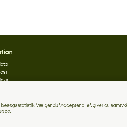
ation
data
post
links
ængelighedserklæring
besøgsstatistik. Vælger du "Accepter alle", giver du samtykke
esøg.