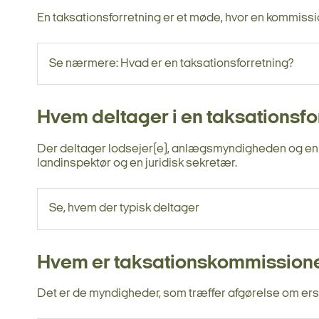
En taksationsforretning er et møde, hvor en kommissio
Se nærmere: Hvad er en taksationsforretning?
Hvem deltager i en taksationsfo
Der deltager lodsejer(e), anlægsmyndigheden og en 
landinspektør og en juridisk sekretær.
Se, hvem der typisk deltager
Hvem er taksationskommission
Det er de myndigheder, som træffer afgørelse om ers