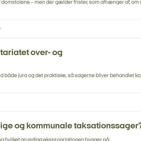
 domstolene – men der gælder frister, som afhænger af, om
e
ariatet over- og
både jura og det praktiske, så sagerne bliver behandlet ko
slige og kommunale taksationssager
 og hvilket grundlag ekspropriationen bygger på.