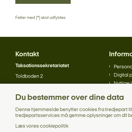
Felter med (*) skal udfyldes
Kontakt
Inform
Taksationssekretariatet
Person
Digital 
Toldboden 2
Nyttige 
8800 Viborg
Webtilg
Du bestemmer over dine data
Tlf.: 7221 8880
Denne hjemmeside benytter cookies fra tredjepart til 
tredjepartsservices må gemme oplysninger om dit b
Send mail
Læs vores cookiepolitik