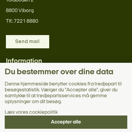
Toldboden 2
8800 Viborg
Tlf.: 7221 8880
Send mail
Information
Du bestemmer over dine data
Persondata
Digital post
Denne hjemmeside benytter cookies fra tredjepart til
besøgsstatistik. Vælger du "Accepter alle", giver du
Nyttige links
samtykke til at tredjepartsservices må gemme
Webtilgængelighedserklæring
oplysninger om dit besøg.
Læs vores cookiepolitik
Accepter alle