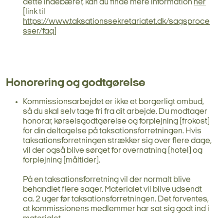
dette indebærer, kan du finde mere information
her
[link til
https://www.taksationssekretariatet.dk/sagsproce
sser/faq
]
Honorering og godtgørelse
Kommissionsarbejdet er ikke et borgerligt ombud,
så du skal selv tage fri fra dit arbejde. Du modtager
honorar, kørselsgodtgørelse og forplejning (frokost)
for din deltagelse på taksationsforretningen. Hvis
taksationsforretningen strækker sig over flere dage,
vil der også blive sørget for overnatning (hotel) og
forplejning (måltider).
På en taksationsforretning vil der normalt blive
behandlet flere sager. Materialet vil blive udsendt
ca. 2 uger før taksationsforretningen. Det forventes,
at kommissionens medlemmer har sat sig godt ind i