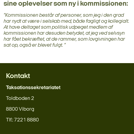
sine oplevelser som ny i kommissionen:
”Kommissionen består af personer, som jeg i den grad
har nydt at være i selskab med, både fagligt og kollegialt.
At have deltaget som politisk udpeget medlem af
kommissionen har desuden betydet, at jeg ved selvsyn
har fået bekræftet, at de rammer, som lovgivningen har
sat op, også er blevet fulgt. ”
Kontakt
Taksationssekretariatet
Toldboden 2
8800 Viborg
Tlf.: 7221 8880